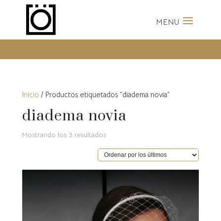
Envíos Gratis a partir de 100
Euros
Inicio
/ Productos etiquetados “diadema novia”
diadema novia
Ordenado
Mostrando los 3 resultados
por
los
últimos