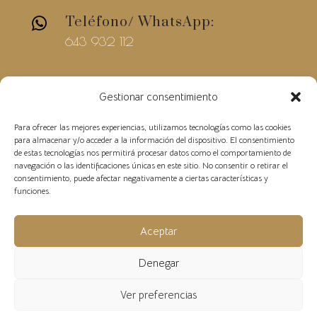
Teléfono/ WhatsApp:

643 932 112
E-mail

Gestionar consentimiento
christinebolshoi@gmail.com
Para ofrecer las mejores experiencias, utilizamos tecnologías como las cookies
para almacenar y/o acceder a la información del dispositivo. El consentimiento
de estas tecnologías nos permitirá procesar datos como el comportamiento de
navegación o las identificaciones únicas en este sitio. No consentir o retirar el
consentimiento, puede afectar negativamente a ciertas características y
funciones.
Condiciones de
©2018 Christine Bolshoi –
Aceptar
venta
Aviso Legal
Política de
–
–
privacidad-
Política de Cookies
Denegar
Ver preferencias