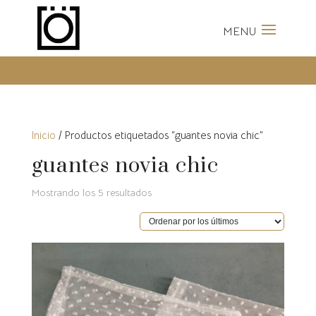
Envíos Gratis a partir de 100
Euros
Inicio
/ Productos etiquetados “guantes novia chic”
guantes novia chic
Ordenado
Mostrando los 5 resultados
por
los
últimos