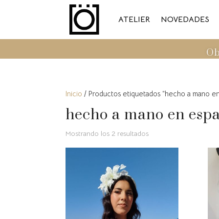
ATELIER
NOVEDADES
Ob
Inicio
/ Productos etiquetados “hecho a mano e
hecho a mano en esp
Ordenado
Mostrando los 2 resultados
por
los
últimos