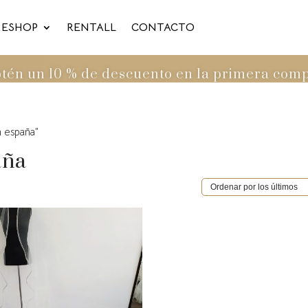
ESHOP
RENTALL
CONTACTO
tén un 10 % de descuento en la primera com
n españa”
aña