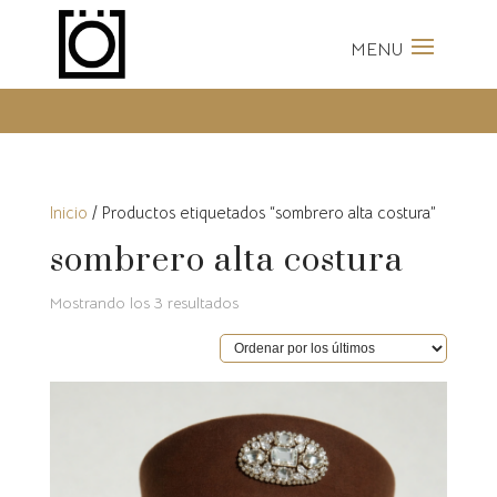
Envíos Gratis a partir de 100
Euros
Inicio
/ Productos etiquetados “sombrero alta costura”
sombrero alta costura
Ordenado
Mostrando los 3 resultados
por
los
últimos