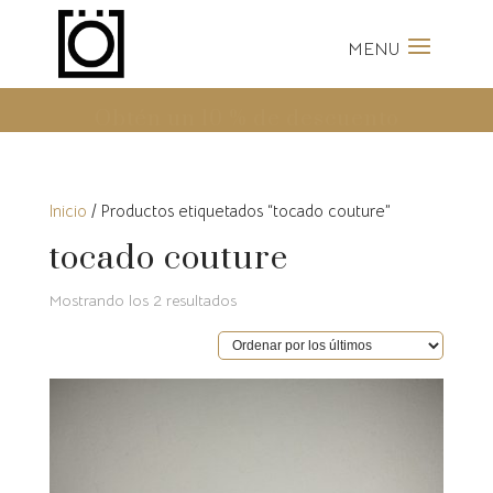
Envíos Gratis a partir de 100
Euros
Inicio
/ Productos etiquetados “tocado couture”
tocado couture
Ordenado
Mostrando los 2 resultados
por
los
últimos