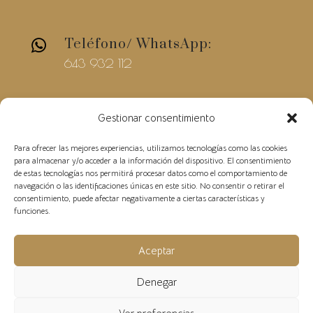
Teléfono/ WhatsApp:

643 932 112
E-mail

Gestionar consentimiento
christinebolshoi@gmail.com
Para ofrecer las mejores experiencias, utilizamos tecnologías como las cookies
para almacenar y/o acceder a la información del dispositivo. El consentimiento
de estas tecnologías nos permitirá procesar datos como el comportamiento de
navegación o las identificaciones únicas en este sitio. No consentir o retirar el
consentimiento, puede afectar negativamente a ciertas características y
funciones.
Condiciones de
©2018 Christine Bolshoi –
Aceptar
venta
Aviso Legal
Política de
–
–
privacidad-
Política de Cookies
Denegar