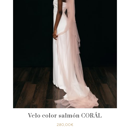
Velo color salmón CORÁL
280,00
€