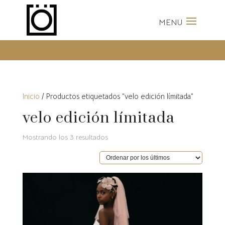
Envíos Gratis a partir de 100
Euros
Inicio
/ Productos etiquetados “velo edición límitada”
velo edición límitada
Ordenado
Mostrando los 3 resultados
por
los
últimos