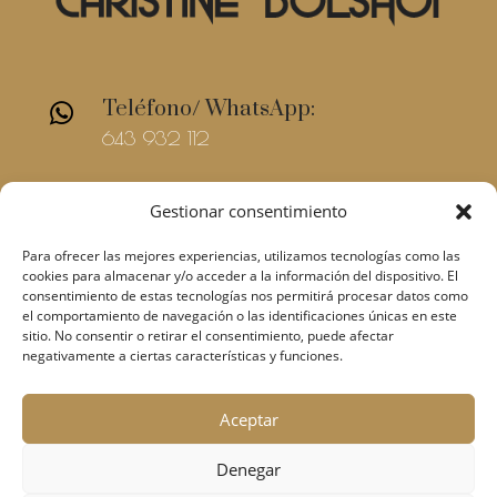
Teléfono/ WhatsApp:

643 932 112
E-mail

Gestionar consentimiento
christinebolshoi@gmail.com
Para ofrecer las mejores experiencias, utilizamos tecnologías como las
cookies para almacenar y/o acceder a la información del dispositivo. El
consentimiento de estas tecnologías nos permitirá procesar datos como
el comportamiento de navegación o las identificaciones únicas en este
sitio. No consentir o retirar el consentimiento, puede afectar
negativamente a ciertas características y funciones.
Condiciones de
©2018 Christine Bolshoi –
Aceptar
venta
Aviso Legal
Política de
–
–
privacidad-
Política de Cookies
Denegar