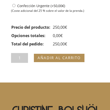
Confección Urgente
(
+
50,00
€
)
(Coste adicional del 25 % sobre el valor de la prenda.)
Precio del producto:
250,00
€
Opciones totales:
0,00
€
Total del pedido:
250,00
€
Guirnalda
AÑADIR AL CARRITO
de
hojas
CAYETANA
cantidad