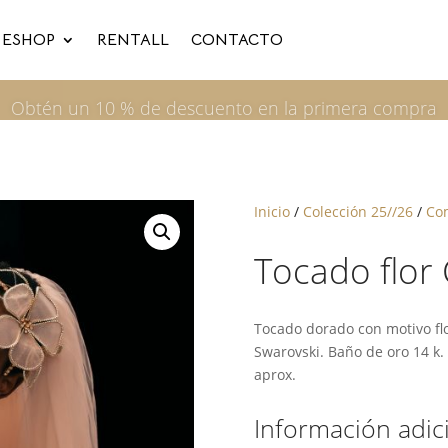
ESHOP
RENTALL
CONTACTO
Inicio
/
Colección 25//26
/
Co
Tocado flor
Tocado dorado con motivo flor
Swarovski. Baño de oro 14 k
aprox.
Información adic