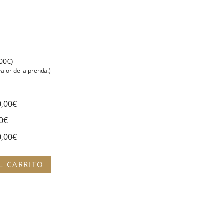
00
€
)
valor de la prenda.)
0,00
€
0
€
0,00
€
L CARRITO