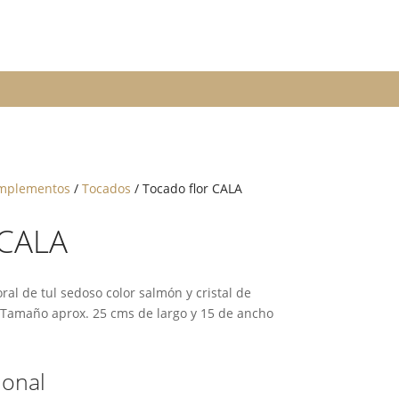
mplementos
/
Tocados
/ Tocado flor CALA
 CALA
al de tul sedoso color salmón y cristal de
. Tamaño aprox. 25 cms de largo y 15 de ancho
ional