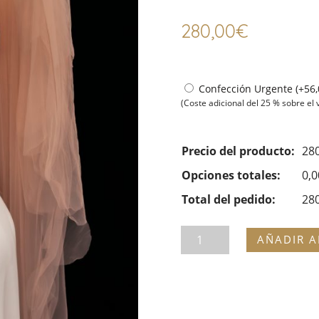
280,00
€
Confección Urgente
(
+
56,
(Coste adicional del 25 % sobre el 
Precio del producto:
28
Opciones totales:
0,0
Total del pedido:
28
Tocado
AÑADIR A
flor
CALA
cantidad